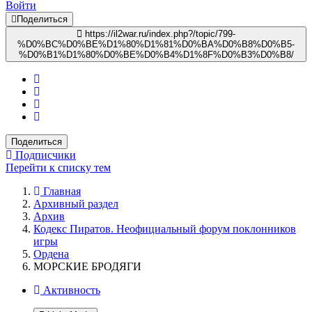
Войти
Поделиться
https://il2war.ru/index.php?/topic/799-
%D0%BC%D0%BE%D1%80%D1%81%D0%BA%D0%B8%D0%B5-
%D0%B1%D1%80%D0%BE%D0%B4%D1%8F%D0%B3%D0%B8/
Поделиться
Подписчики
Перейти к списку тем
Главная
Архивный раздел
Архив
Кодекс Пиратов. Неофициальный форум поклонников
игры
Ордена
МОРСКИЕ БРОДЯГИ
Активность