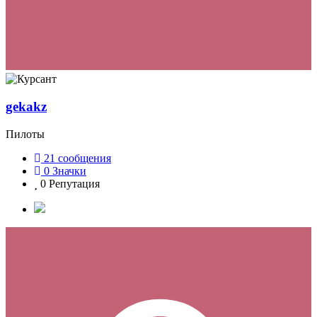
gekakz
Пилоты
21
сообщения
0
Значки
0
Репутация