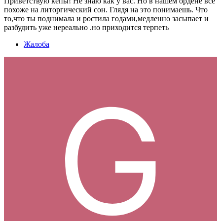
Приветствую кепы! Не знаю как у вас. Но в нашем ордене всё
похоже на литоргический сон. Глядя на это понимаешь. Что
то,что ты поднимала и ростила годами,медленно засыпает и
разбудить уже нереально .но приходится терпеть
Жалоба