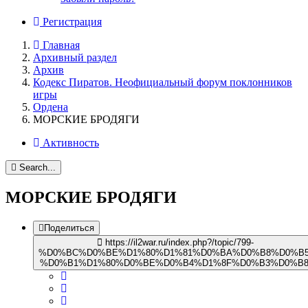
Регистрация
Главная
Архивный раздел
Архив
Кодекс Пиратов. Неофициальный форум поклонников
игры
Ордена
МОРСКИЕ БРОДЯГИ
Активность
Search...
МОРСКИЕ БРОДЯГИ
Поделиться
https://il2war.ru/index.php?/topic/799-
%D0%BC%D0%BE%D1%80%D1%81%D0%BA%D0%B8%D0%B5
%D0%B1%D1%80%D0%BE%D0%B4%D1%8F%D0%B3%D0%B8