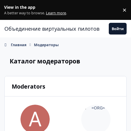
Перейти к содержанию
View in the app
×
Di
A better way to browse.
Learn more
.
Объединение виртуальных пилотов
Войти
Главная
Модераторы
Каталог модераторов
Moderators