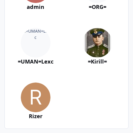
admin
=ORG=
=UMAN=Lexc
=Kirill=
Rizer