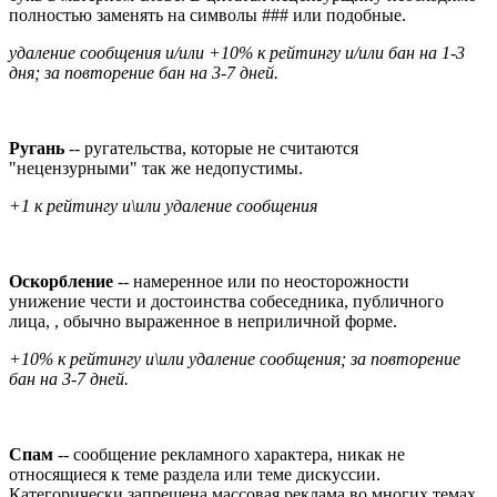
полностью заменять на символы ### или подобные.
удаление сообщения и/или +10% к рейтингу и/или бан на 1-3
дня; за повторение бан на 3-7 дней.
Ругань
-- ругательства, которые не считаются
"нецензурными" так же недопустимы.
+1 к рейтингу и\или удаление сообщения
Оскорбление
-- намеренное или по неосторожности
унижение чести и достоинства собеседника, публичного
лица, , обычно выраженное в неприличной форме.
+10% к рейтингу и\или удаление сообщения; за повторение
бан на 3-7 дней.
Спам
-- сообщение рекламного характера, никак не
относящиеся к теме раздела или теме дискуссии.
Категорически запрещена массовая реклама во многих темах,