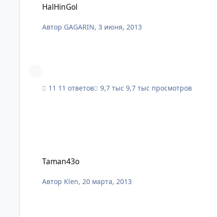
HalHinGol
Автор
GAGARIN
,
3 июня, 2013
11 ответов
9,7 тыс просмотров
Taman43o
Taman43o
Автор
Klen
,
20 марта, 2013