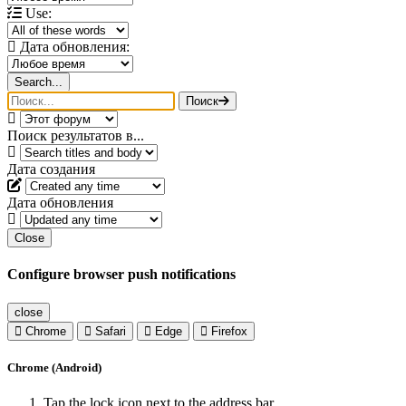
Use:
Дата обновления:
Search...
Поиск
Поиск результатов в...
Дата создания
Дата обновления
Close
Configure browser push notifications
close
Chrome
Safari
Edge
Firefox
Chrome (Android)
Tap the lock icon next to the address bar.