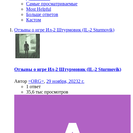
Самые просматриваемые
Most Helpful
Больше ответов
Кастом
Отзывы о игре Ил-2 Штурмовик (IL-2 Sturmovik)
Отзывы о игре Ил-2 Штурмовик (IL-2 Sturmovik)
Автор
=ORG=
,
29 ноября, 2023
2 г.
1 ответ
35,6 тыс просмотров